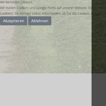
Wir benutzen Cookies
Wir nutzen Cookies und Google Fonts auf unserer Website. Einige von i
Cookies). Sie können selbst entscheiden, ob Sie die Cookies zulassen m
Ingo Keller
Akzeptieren
Ablehnen
Kontakt
Position:
Bankpaten - Programm
Adresse:
Kirchenweg
53894 Mechernich - We
Mobil:
0177 - 454 87 04