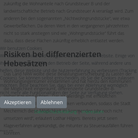
zukünftig die Wohnanteile nach Grundsteuer B und der
landwirtschaftliche Betrieb nach Grundsteuer A veranlagt wird. Zum
anderen bei den sogenannten „Nichtwohngrundstücke“, wie etwa
Gewerbeflächen. Da deren Wert in den vergangenen Jahrzehnten
nicht so stark anstiegen sind wie „Wohngrundstücke“ führt das
dazu, dass diese Flächen zukünftig erheblich entlastet werden.
Wir benutzen Cookies
Risiken bei differenzierten
Wir nutzen Cookies und Google Fonts auf unserer Website. Einige von
Hebesätzen
ihnen sind essenziell für den Betrieb der Seite, während andere uns
helfen, diese Website und die Nutzererfahrung zu verbessern (Tracking
Das Land NRW wollte diese Belastungsverschiebung zu Lasten der
Cookies). Sie können selbst entscheiden, ob Sie die Cookies zulassen
Wohnungseigentümer eindämmen und hat hierzu den Kommunen
möchten. Bitte beachten Sie, dass bei einer Ablehnung womöglich
die Möglichkeit eingeräumt, differenzierte Grundsteuer-B-
nicht mehr alle Funktionalitäten der Seite zur Verfügung stehen.
Hebesätze einzuführen. „Das ist allerdings mit erheblichen
Akzeptieren
Ablehnen
gesetzlichen und fiskalischen Risiken verbunden, sodass die Stadt
Mechernich diese Möglichkeit im kommenden Jahr noch nicht
Datenschutzerklärung
|
Impressum
umsetzen wird“, erläutert Lothar Hilgers. Bereits jetzt seien
Klageverfahren angekündigt, die mitunter zu Steuerausfällen führen
#weyer_eifel
könnten.