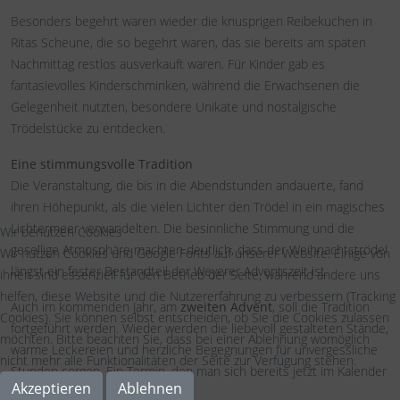
Besonders begehrt waren wieder die knusprigen Reibekuchen in
Ritas Scheune, die so begehrt waren, das sie bereits am späten
Nachmittag restlos ausverkauft waren. Für Kinder gab es
fantasievolles Kinderschminken, während die Erwachsenen die
Gelegenheit nutzten, besondere Unikate und nostalgische
Trödelstücke zu entdecken.
Eine stimmungsvolle Tradition
Die Veranstaltung, die bis in die Abendstunden andauerte, fand
ihren Höhepunkt, als die vielen Lichter den Trödel in ein magisches
Lichtermeer verwandelten. Die besinnliche Stimmung und die
Wir benutzen Cookies
gesellige Atmosphäre machten deutlich, dass der Weihnachtströdel
Wir nutzen Cookies und Google Fonts auf unserer Website. Einige von
längst ein fester Bestandteil der Weyerer Adventszeit ist.
ihnen sind essenziell für den Betrieb der Seite, während andere uns
helfen, diese Website und die Nutzererfahrung zu verbessern (Tracking
Auch im kommenden Jahr, am
zweiten Advent
, soll die Tradition
Cookies). Sie können selbst entscheiden, ob Sie die Cookies zulassen
fortgeführt werden. Wieder werden die liebevoll gestalteten Stände,
möchten. Bitte beachten Sie, dass bei einer Ablehnung womöglich
warme Leckereien und herzliche Begegnungen für unvergessliche
nicht mehr alle Funktionalitäten der Seite zur Verfügung stehen.
Stunden sorgen. Ein Termin, den man sich bereits jetzt im Kalender
Akzeptieren
Ablehnen
notieren sollte!