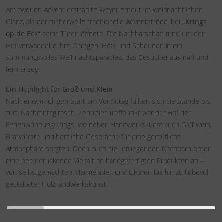
Am zweiten Advent erstrahlte Weyer erneut im weihnachtlichen
Glanz, als der mittlerweile traditionelle Adventströdel bei
„Krings
op de Eck“
seine Türen öffnete. Die Nachbarschaft rund um den
Hof verwandelte ihre Garagen, Höfe und Scheunen in ein
stimmungsvolles Weihnachtsparadies, das Besucher aus nah und
fern anzog.
Ein Highlight für Groß und Klein
Nach einem ruhigen Start am Vormittag füllten sich die Stände bis
zum Nachmittag rasch. Zentraler Treffpunkt war der Hof der
Ferienwohnung Krings, wo neben Handwerkskunst auch Glühwein,
Bratwürste und herzliche Gespräche für eine gemütliche
Atmosphäre sorgten. Doch auch die umliegenden Nachbarn boten
eine beeindruckende Vielfalt an handgefertigten Produkten an –
von selbstgemachten Marmeladen und Likören bis hin zu liebevoll
gestalteter Holzhandwerkskunst.