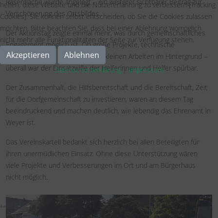
Rasenfläche wurde angelegt – ein weiterer sichtbarer Beitrag zur
helfen, diese Website und die Nutzererfahrung zu verbessern (Tracking
Verschönerung des Ortsbildes.
Cookies). Sie können selbst entscheiden, ob Sie die Cookies zulassen
möchten. Bitte beachten Sie, dass bei einer Ablehnung womöglich
Der Aktionstag zeigte einmal mehr, was durch gemeinschaftliches
nicht mehr alle Funktionalitäten der Seite zur Verfügung stehen.
Engagement möglich ist. Ob große Projekte, technische
Akzeptieren
Ablehnen
Verbesserungen oder die vielen kleinen Arbeiten im Hintergrund –
überall war der Einsatzwille der Helferinnen und Helfer spürbar.
Datenschutzerklärung
|
Impressum
Der Zusammenhalt, die Hilfsbereitschaft und die Bereitschaft, Zeit
für die Dorfgemeinschaft zu investieren, waren an diesem Tag
beeindruckend und machen deutlich, wie lebendig das Ehrenamt in
Weyer ist.
Das Vereinskartell bedankt sich herzlich bei allen Beteiligten für
ihren unermüdlichen Einsatz. Ohne diese Unterstützung wären
viele Projekte und Verbesserungen im Ort und am Bürgerhaus
nicht möglich.
#weyer_eifel