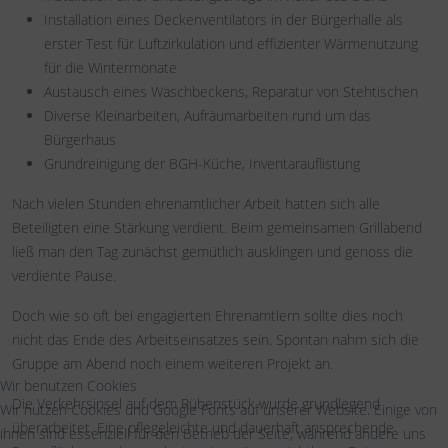
Installation eines Deckenventilators in der Bürgerhalle als
erster Test für Luftzirkulation und effizienter Wärmenutzung
für die Wintermonate
Austausch eines Waschbeckens, Reparatur von Stehtischen
Diverse Kleinarbeiten, Aufräumarbeiten rund um das
Bürgerhaus
Grundreinigung der BGH-Küche, Inventarauflistung
Nach vielen Stunden ehrenamtlicher Arbeit hatten sich alle
Beteiligten eine Stärkung verdient. Beim gemeinsamen Grillabend
ließ man den Tag zunächst gemütlich ausklingen und genoss die
verdiente Pause.
Doch wie so oft bei engagierten Ehrenamtlern sollte dies noch
nicht das Ende des Arbeitseinsatzes sein. Spontan nahm sich die
Gruppe am Abend noch einem weiteren Projekt an.
Wir benutzen Cookies
Die Verkehrsinsel auf dem Rübenstück wurde grundlegend
Wir nutzen Cookies und Google Fonts auf unserer Website. Einige von
überarbeitet. Eine pflegeleichte und dauerhaft ansprechende
ihnen sind essenziell für den Betrieb der Seite, während andere uns