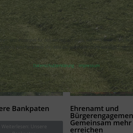
hnen sind essenziell für den Betrieb der Seite, während andere uns hel
öchten. Bitte beachten Sie, dass bei einer Ablehnung womöglich nicht m
Datenschutzerklärung
|
Impressum
ere Bankpaten
Ehrenamt und
Bürgerengagemen
Gemeinsam mehr
Weiterlesen: Unsere
erreichen