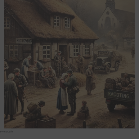
#weyer_eifel