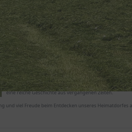
Es ist uns eine Freude, dass Sie den Weg auf unsere Webs
gefunden haben.
Weyer offenbart nicht nur den geografischen Mittelpunk
Kreises Euskirchen, sondern birgt eine lebendige Geschic
die von der Steinzeit bis zur Gegenwart reicht.
Hier möchten wir Sie umfassend über unseren zauberha
Ort in der Eifel informieren. Neben den malerischen Ansi
festlichen Momenten und Impressionen erzählt Weyer a
eine reiche Geschichte aus vergangenen Zeiten.
g und viel Freude beim Entdecken unseres Heimatdorfes a