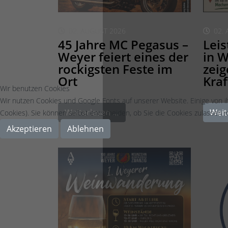
02. AUGUST 2026
02.
45 Jahre MC Pegasus –
Lei
Weyer feiert eines der
in W
rockigsten Feste im
zeig
Ort
Kraf
Wir benutzen Cookies
Wir nutzen Cookies und Google Fonts auf unserer Website. Einige von i
Weiterlesen …
Weit
Cookies). Sie können selbst entscheiden, ob Sie die Cookies zulassen m
Akzeptieren
Ablehnen