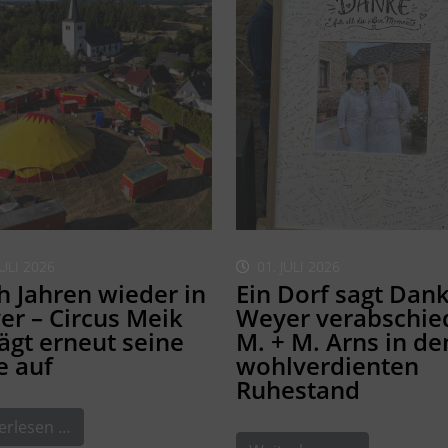
JULI 2026
01. JULI 2026
 Jahren wieder in
Ein Dorf sagt Dank
r – Circus Meik
Weyer verabschie
ägt erneut seine
M. + M. Arns in de
e auf
wohlverdienten
Ruhestand
erlesen …