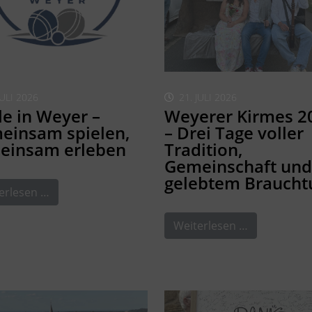
JULI 2026
21. JULI 2026
e in Weyer –
Weyerer Kirmes 2
einsam spielen,
– Drei Tage voller
einsam erleben
Tradition,
Gemeinschaft und
gelebtem Brauch
erlesen …
Weiterlesen …