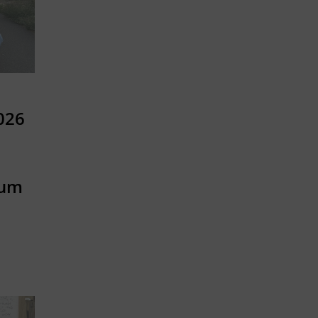
026
tum