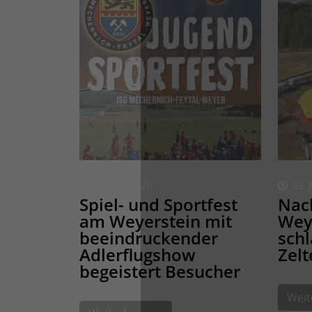
06. JULI 2026
03. 
Spiel- und Sportfest
Nach
am Weyerstein mit
Weye
beeindruckender
schl
Adlerflugshow
Zelt
begeistert Besucher
Weit