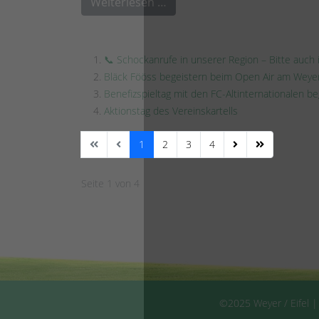
Weiterlesen …
📞 Schockanrufe in unserer Region – Bitte auch
Bläck Fööss begeistern beim Open Air am Weye
Benefizspieltag mit den FC-Altinternationalen b
Aktionstag des Vereinskartells
1
2
3
4
Seite 1 von 4
©2025 Weyer / Eifel |