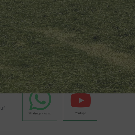
Wetter Weyer
eite 
Weyer auf Social Media
t des 
hte, 
ften 
chten, 
uch 
uf 