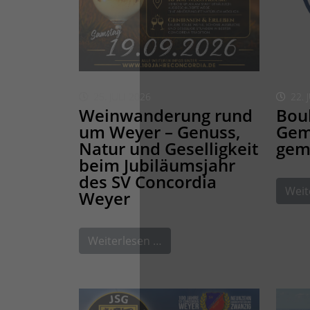
25. JULI 2026
22. 
Weinwanderung rund
Boul
um Weyer – Genuss,
Gem
Natur und Geselligkeit
gem
beim Jubiläumsjahr
des SV Concordia
Weit
Weyer
Weiterlesen …