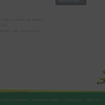
Weiterlesen …
 in Weyer aufmerksam bleiben
rstein
egeistert über 500 Besucher
 All Rights Reserved | Powered by IKWEG |
Quellangabe
|
Impressum