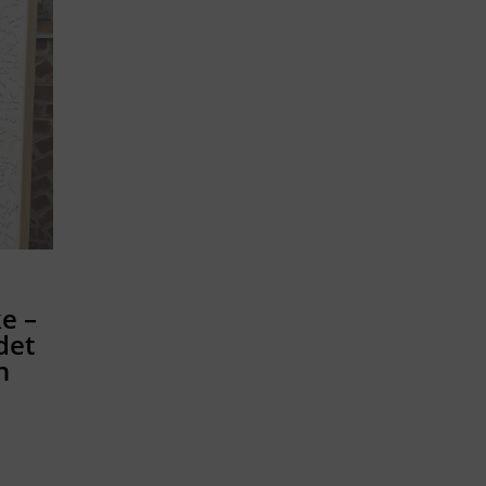
e –
det
n