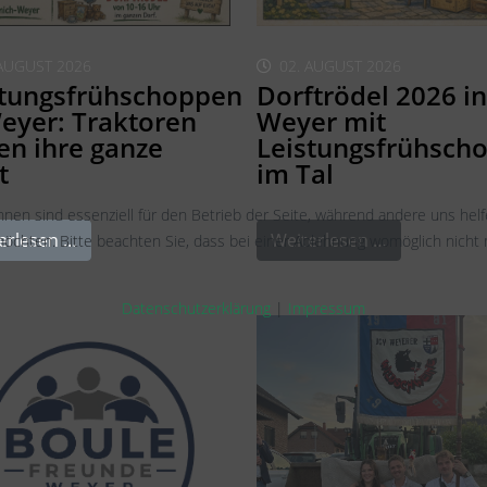
 AUGUST 2026
02. AUGUST 2026
stungsfrühschoppen
Dorftrödel 2026 in
eyer: Traktoren
Weyer mit
en ihre ganze
Leistungsfrühsch
t
im Tal
hnen sind essenziell für den Betrieb der Seite, während andere uns hel
erlesen …
Weiterlesen …
öchten. Bitte beachten Sie, dass bei einer Ablehnung womöglich nicht m
Datenschutzerklärung
|
Impressum