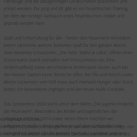
Fahrzeuge und die dazugehörigen Gerätschaften präsentiert und
erklärt werden. Für Jung und Alt gibt es ein Feuerlöscher-Training,
bei dem der richtige Gebrauch eines Feuerlöschers erklärt und
geprobt werden kann.
Spaß und Unterhaltung für alle - Neben den Feuerwehr-Aktivitäten
bieten zahlreiche weitere Stationen Spaß für den ganzen Abend.
Zwei bekannte Schausteller, „Die Gebr. Watte & Latte“, öffnen ihren
Zuckerwatte-Stand und laden zum Dressurreiten ein. Eine
Kinderhüpfburg sowie verschiedene Kinderspiele lassen auch bei
den kleinen Gästen keine Wünsche offen. Bei Pils und Kölsch sowie
allerlei Leckereien vom Grill muss auch niemand Hunger oder Durst
leiden. Ein besonderes Highlight sind die neuen Kukki Cocktails.
Das Spritzenfest 2024 steht unter dem Motto „Die Jugend entdeckt
die Feuerwehr“. Besonders die Kinder und Jugendlichen der
Jahrgänge 2009 bis 2014 sowie deren Eltern möchten wir
Wir benutzen Cookies
willkommen heißen. Ihnen wollen wir auf dem Spritzenfest die
Wir nutzen Cookies und Google Fonts auf unserer Website. Einige von
Gelegenheit bieten, die Feuerwehr hautnah zu erleben und viele
ihnen sind essenziell für den Betrieb der Seite, während andere uns