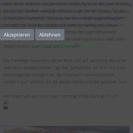
spannende Einblicke zu gewinnen. Vielleicht weckt das Spritzenfest
helfen, diese Website und die Nutzererfahrung zu verbessern (Tracking
bei einigen Kindern und Jugendlichen sogar das Interesse, Teil der
Cookies). Sie können selbst entscheiden, ob Sie die Cookies zulassen
Freiwilligen Feuerwehr Weyer zu werden und der Jugendfeuerwehr
möchten. Bitte beachten Sie, dass bei einer Ablehnung womöglich
beizutreten. Viele der heutigen Feuerwehrmänner und -frauen in
nicht mehr alle Funktionalitäten der Seite zur Verfügung stehen.
Weyer haben bereits in ihrer Jugend bei der Jugendfeuerwehr
Akzeptieren
Ablehnen
angefangen. Mach mit und entdecke eine interessante Welt voller
Datenschutzerklärung
|
Impressum
Möglichkeiten, Spiel, Spaß und Ehrenamt“
Die Freiwillige Feuerwehr Weyer freut sich auf zahlreiche Besucher
und einen ereignisreichen Tag. Das Spritzenfest ist nicht nur eine
hervorragende Gelegenheit, die Feuerwehr kennenzulernen,
sondern auch ein Fest für die ganze Familie und das gesamte Dorf.
Wir freuen uns auf euch! Start: Samstag 03.08.2024 ab 17 Uhr
#weyer_eifel