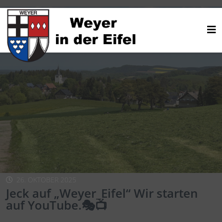
26. OKTOBER 2025
Jeck auf „Weyer_Eifel“ Wir starten
auf YouTube.🎭📺