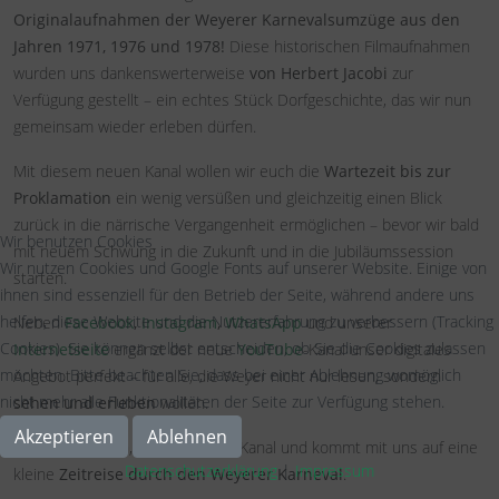
Originalaufnahmen der Weyerer Karnevalsumzüge aus den
Jahren 1971, 1976 und 1978!
Diese historischen Filmaufnahmen
wurden uns dankenswerterweise
von Herbert Jacobi
zur
Verfügung gestellt – ein echtes Stück Dorfgeschichte, das wir nun
gemeinsam wieder erleben dürfen.
Mit diesem neuen Kanal wollen wir euch die
Wartezeit bis zur
Proklamation
ein wenig versüßen und gleichzeitig einen Blick
zurück in die närrische Vergangenheit ermöglichen – bevor wir bald
Wir benutzen Cookies
mit neuem Schwung in die Zukunft und in die Jubiläumssession
Wir nutzen Cookies und Google Fonts auf unserer Website. Einige von
starten.
ihnen sind essenziell für den Betrieb der Seite, während andere uns
helfen, diese Website und die Nutzererfahrung zu verbessern (Tracking
Neben
Facebook
,
Instagram
,
WhatsApp
und unserer
Cookies). Sie können selbst entscheiden, ob Sie die Cookies zulassen
Internetseite
ergänzt der neue
YouTube
-Kanal unser digitales
möchten. Bitte beachten Sie, dass bei einer Ablehnung womöglich
Angebot perfekt – für alle, die Weyer nicht nur lesen, sondern
nicht mehr alle Funktionalitäten der Seite zur Verfügung stehen.
sehen und erleben
wollen.
Akzeptieren
Ablehnen
Also: Schaut rein, abonniert den Kanal und kommt mit uns auf eine
Datenschutzerklärung
|
Impressum
kleine
Zeitreise durch den Weyerer Karneval
.