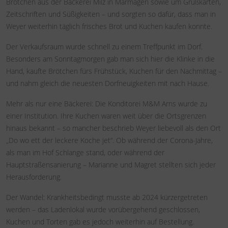
Brötchen aus der Bäckerei Milz in Marmagen sowie um Grußkarten,
Zeitschriften und Süßigkeiten – und sorgten so dafür, dass man in
Weyer weiterhin täglich frisches Brot und Kuchen kaufen konnte.
Der Verkaufsraum wurde schnell zu einem Treffpunkt im Dorf.
Besonders am Sonntagmorgen gab man sich hier die Klinke in die
Hand, kaufte Brötchen fürs Frühstück, Kuchen für den Nachmittag –
und nahm gleich die neuesten Dorfneuigkeiten mit nach Hause.
Mehr als nur eine Bäckerei: Die Konditorei M&M Arns wurde zu
einer Institution. Ihre Kuchen waren weit über die Ortsgrenzen
hinaus bekannt – so mancher beschrieb Weyer liebevoll als den Ort
„Do wo ett der leckere Koche jet“. Ob während der Corona-Jahre,
als man im Hof Schlange stand, oder während der
Hauptstraßensanierung – Marianne und Magret stellten sich jeder
Herausforderung.
Der Wandel: Krankheitsbedingt musste ab 2024 kürzergetreten
werden – das Ladenlokal wurde vorübergehend geschlossen,
Kuchen und Torten gab es jedoch weiterhin auf Bestellung.