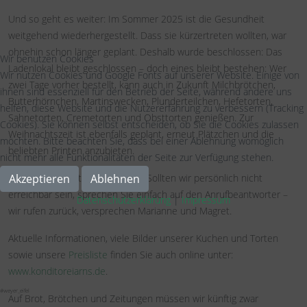
Und so geht es weiter: Im Sommer 2025 ist die Gesundheit
weitgehend wiederhergestellt. Dass sie kürzertreten wollten, war
ohnehin schon länger geplant. Deshalb wurde beschlossen: Das
Wir benutzen Cookies
Ladenlokal bleibt geschlossen – doch eines bleibt bestehen: Wer
Wir nutzen Cookies und Google Fonts auf unserer Website. Einige von
zwei Tage vorher bestellt, kann auch in Zukunft Milchbrötchen,
ihnen sind essenziell für den Betrieb der Seite, während andere uns
Butterhörnchen, Martinswecken, Plunderteilchen, Hefetorten,
helfen, diese Website und die Nutzererfahrung zu verbessern (Tracking
Sahnetorten, Cremetorten und Obsttorten genießen. Zur
Cookies). Sie können selbst entscheiden, ob Sie die Cookies zulassen
Weihnachtszeit ist ebenfalls geplant, erneut Plätzchen und die
möchten. Bitte beachten Sie, dass bei einer Ablehnung womöglich
beliebten Printen anzubieten.
nicht mehr alle Funktionalitäten der Seite zur Verfügung stehen.
Bestellungen unter:
Akzeptieren
Ablehnen
02484 443
. Sollten wir persönlich nicht
erreichbar sein, sprechen Sie einfach auf den Anrufbeantworter –
Datenschutzerklärung
|
Impressum
wir rufen zurück, versprechen Marianne und Magret.
Aktuelle Informationen, viele Bilder unserer Kuchen und Torten
sowie unsere
Preisliste
finden Sie auch online unter:
www.konditoreiarns.de
.
#weyer_eifel
Auf Brot, Brötchen und Zeitungen müssen wir künftig zwar