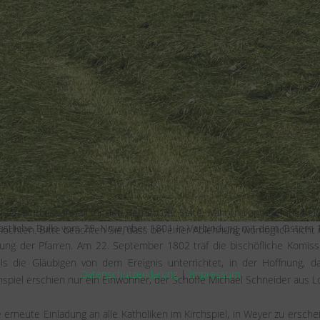
 durch die napoleonische Gesetzgebung zu Beginn des 19. Jahrhund
Urfey, Vollem, Vussem und den untergegangenen Hof Königsfeld.
Einfluß auf die Pfarre nicht unbedeutend gewesen sein, trotzdem kann ei
540 nicht bestanden. Seit der Entstehung bildete das Eifel-Dekana
r der vier „archidiaconi maiores" im Erzbistum Köln war. Die Pfarrer
og von Arenberg, vorgenommen.
hnen sind essenziell für den Betrieb der Seite, während andere uns hel
äpstliche Bulle vom 29. November 1801 in Verbindung mit dem Ostern 1
öchten. Bitte beachten Sie, dass bei einer Ablehnung womöglich nicht m
ung der Pfarren. Am 22. September 1802 traf die bischöfliche Komissi
iels die Gläubigen von dem Ereignis unterrichtet, in der Hoffnung,
Datenschutzerklärung
|
Impressum
piel erschien nur ein Einwohner, der Schöffe Michael Schneider aus Lor
e erneute Einladung an alle Katholiken im Kirchspiel, in Weyer zu ersch