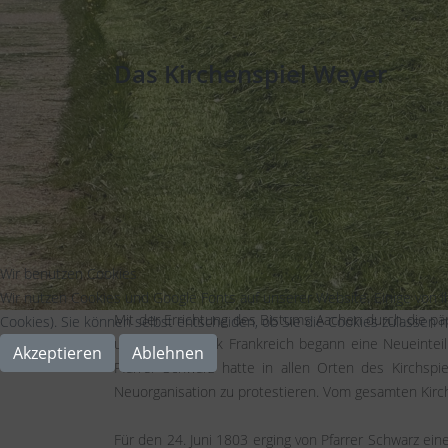
Das Kirchenspiel Weyer
Das Kirchspiel Weyer umfaßte bis zur Neuordnung
Bergheim, Dreimühlen, Eiserfey, Kallmuth, Lorbach, 
Durch die Nähe zum Kloster Steinfeld, dürfte dessen 
nachgewiesen werden, und hat nachweisbar seit 1
Archidiakonalbezirks des Propstes zu Bonn, der eine
des Kandidaten durch den Patronatsherrn, den Herz
Wir benutzen Cookies
Wir nutzen Cookies und Google Fonts auf unserer Website. Einige von i
Mit der Errichtung des Bistums Aachen durch die p
Cookies). Sie können selbst entscheiden, ob Sie die Cookies zulassen m
und der Republik Frankreich begann eine Neueinteil
Akzeptieren
Ablehnen
Pfarrer Schwarz hatte in allen Orten des Kirchsp
Neuorganisation zu protestieren. Vom gesamten Kirchs
Für den 24. Juni 1803 erging von Pfarrer Schwarz ein