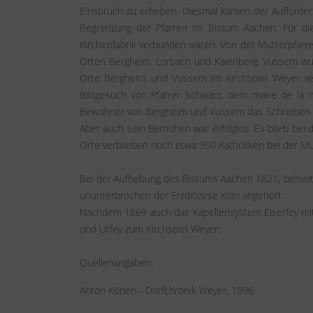
Einspruch zu erheben. Diesmal kamen der Aufforder
Begrenzung der Pfarren im Bistum Aachen. Für die
Kirchenfabrik verbunden waren. Von der Mutterpfarr
Orten Bergheim. Lorbach und Kaienberg. Vussem wur
Orte Bergheim und Vussem im Kirchspiel Weyer ver
Bittgesuch von Pfarrer Schwarz, dem maire de la m
Bewohner von Bergheim und Vussem das Schreiben unt
Aber auch sein Bemühen war erfolglos. Es blieb bei 
Orte verblieben noch etwa 950 Katholiken bei der Mu
Bei der Aufhebung des Bistums Aachen 1821, behielt
ununterbrochen der Erzdiözese Köln angehört.
Nachdem 1869 auch das Kapellensystem Eiserfey mit
und Urfey zum Kirchspiel Weyer.
Quellenangaben:
Anton Könen - Dorfchronik Weyer, 1996