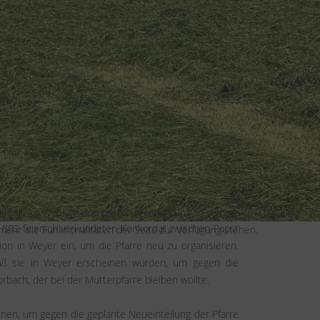
erts ein Gebiet von 24 qkm, mit den Orten Weyer,
ne Inkorporation mit der Abtei in früherer Zeit nicht
t, zu der das Kirchspiel gehörte, einen Teil des
nennungen wurden vom Bonner Propst nach Präsentation
fen, diese Website und die Nutzererfahrung zu verbessern (Tracking
802 feierlich verkündeten Konkordat zwischen Papst
ehr alle Funktionalitäten der Seite zur Verfügung stehen.
on in Weyer ein, um die Pfarre neu zu organisieren.
 daß sie in Weyer erscheinen würden, um gegen die
bach, der bei der Mutterpfarre bleiben wollte.
einen, um gegen die geplante Neueinteilung der Pfarre