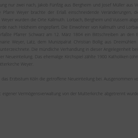
ung nur zwei nach, Jakob Fünfzig aus Bergheim und Josef Müller aus V
 Pfarre Weyer brachte der Erlaß einschneidende Veränderungen, die 
e Weyer wurden die Orte Kallmuth. Lorbach, Bergheim und Vussem abget
de nach Holzheim eingepfarrt. Die Einwohner von Kallmuth und Lorbach
faßte Pfarrer Schwarz am 12. März 1804 ein Bittschreiben an den B
airie Weyer, Latz, dem Munizipalrat Christian Bollig aus Dreimühle
erzeichnete. Die mündliche Verhandlung in dieser Angelegenheit beim
der Neueinteilung. Das ehemalige Kirchspiel zählte 1900 Katholiken (
tterkirche Weyer.
 das Erzbistum Köln die getroffene Neueinteilung bei. Ausgenommen von
 eigener Vermögensverwaltung von der Mutterkirche abgetrennt wurde