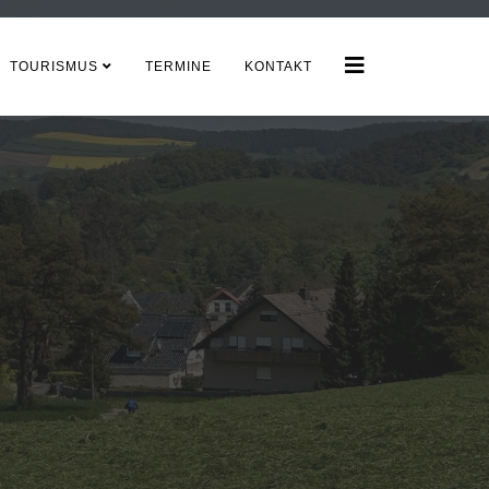
TOURISMUS
TERMINE
KONTAKT