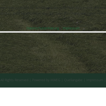
hnen sind essenziell für den Betrieb der Seite, während andere uns hel
öchten. Bitte beachten Sie, dass bei einer Ablehnung womöglich nicht m
Datenschutzerklärung
|
Impressum
 All Rights Reserved | Powered by IKWEG |
Quellangabe
|
Impressum