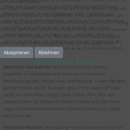
Wir benutzen Cookies
Probe. Die Gruppe besteht aus sechs Männern und 29 Frauen. 
Wir nutzen Cookies und Google Fonts auf unserer Website. Einige von
Begleitet werden sie von Schlagzeuger Dieter Friedrichs und 
ihnen sind essenziell für den Betrieb der Seite, während andere uns
Gitarrist Peter Schmitz-Höhmann. Der Chor ist für seine Mischung 
helfen, diese Website und die Nutzererfahrung zu verbessern (Tracking
aus Spiritualität und moderner Musik bekannt, was in ihren 
Cookies). Sie können selbst entscheiden, ob Sie die Cookies zulassen
Interpretationen von „Oh Happy Day“, „I Will Follow Him“ und 
möchten. Bitte beachten Sie, dass bei einer Ablehnung womöglich
„Jesus!“ deutlich wird. Die Begeisterung und das Engagement der 
nicht mehr alle Funktionalitäten der Seite zur Verfügung stehen.
Mitglieder sind sowohl in ihrer Musik als auch in ihren Gesichtern 
Akzeptieren
Ablehnen
zu spüren.
Datenschutzerklärung
|
Impressum
Repertoire und Auftritte
KakusVocale bietet ein breites
Repertoire an traditioneller und moderner Kirchenmusik,
beeinflusst von Jazz, Folklore, Beat und Popmusik. Zu den Highlights
gehören Stücke aus der Rockoper „Jesus Christ Superstar“ sowie
Lieder von Bläck Fööss, Brings, Sarah Connor, Phil Collins und
Leonard Cohen. Die Solistinnen Rhodora Welker und Silke Flimm
tragen mit ihren beeindruckenden Stimmen erheblich zur Vielfalt
des Chores bei.
Historische Wurzeln
Die Ursprünge von KakusVocale reichen bis