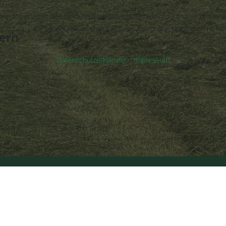
hnen sind essenziell für den Betrieb der Seite, während andere uns hel
öchten. Bitte beachten Sie, dass bei einer Ablehnung womöglich nicht m
ern
Datenschutzerklärung
|
Impressum
 All Rights Reserved | Powered by IKWEG |
Quellangabe
|
Impressum